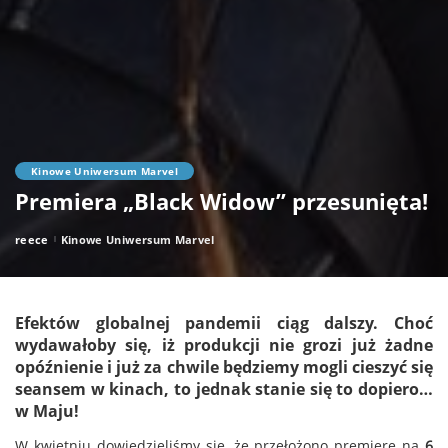
Kinowe Uniwersum Marvel
Premiera „Black Widow” przesunięta!
reece
Kinowe Uniwersum Marvel
Posted
by
Efektów globalnej pandemii ciąg dalszy. Choć
wydawałoby się, iż produkcji nie grozi już żadne
opóźnienie i już za chwile będziemy mogli cieszyć się
seansem w kinach, to jednak stanie się to dopiero…
w Maju!
W kwietniu dowiedzieliśmy się, że przełożono premierę na
6