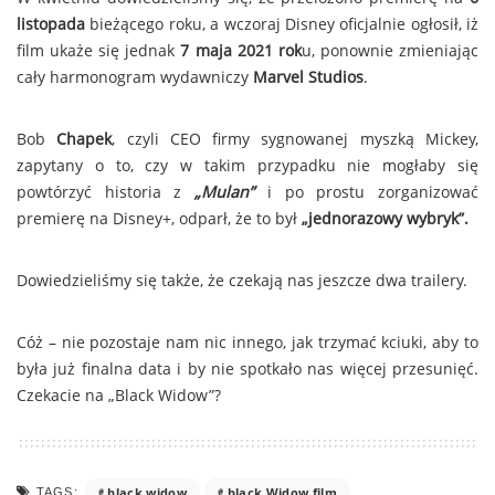
listopada
bieżącego roku, a wczoraj Disney oficjalnie ogłosił, iż
film ukaże się jednak
7 maja 2021 rok
u, ponownie zmieniając
cały harmonogram wydawniczy
Marvel Studios
.
Bob
Chapek
, czyli CEO firmy sygnowanej myszką Mickey,
zapytany o to, czy w takim przypadku nie mogłaby się
powtórzyć historia z
„Mulan”
i po prostu zorganizować
premierę na Disney+, odparł, że to był
„jednorazowy wybryk”.
Dowiedzieliśmy się także, że czekają nas jeszcze dwa trailery.
Cóż – nie pozostaje nam nic innego, jak trzymać kciuki, aby to
była już finalna data i by nie spotkało nas więcej przesunięć.
Czekacie na „Black Widow”?
black widow
black Widow film
TAGS: