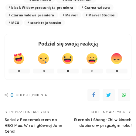
black Widow przesunięta premiera
Czarna wdowa
czarna wdowa premiera
Marvel
Marvel Studios
MCU
scarlett johanskn
Podziel się swoją reakcją
0
0
0
0
0
0
UDOSTĘPNIENIA
POPRZEDNI ARTYKUŁ
KOLEJNY ARTYKUŁ
Serial z Peacemakerem na
Eternals i Shang-Chi w kinach
HBO Max. W roli głównej John
dopiero w przyszłym roku!
Cena!