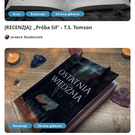
Inne
Recenzje
Strona główna
[RECENZJA]: „Próba Sił” – T.S. Tomson
Jessica Studniczek
Posted
by
Recenzje
Strona główna