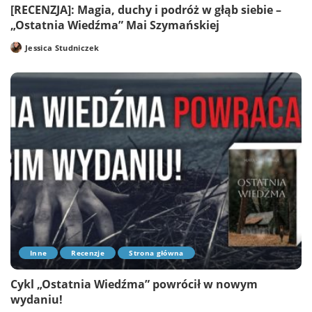
[RECENZJA]: Magia, duchy i podróż w głąb siebie –
„Ostatnia Wiedźma” Mai Szymańskiej
Jessica Studniczek
Posted
by
Inne
Recenzje
Strona główna
Cykl „Ostatnia Wiedźma” powrócił w nowym
wydaniu!