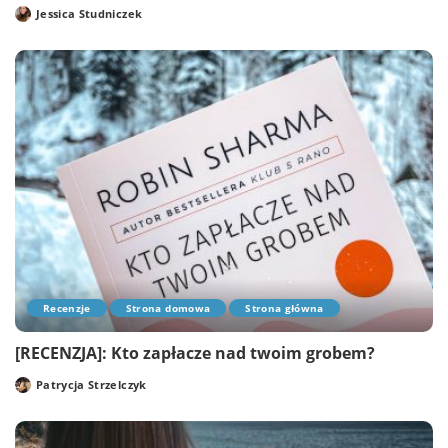
Jessica Studniczek
Posted
by
Recenzje
Strona domowa
Strona główna
[RECENZJA]: Kto zapłacze nad twoim grobem?
Patrycja Strzelczyk
Posted
by