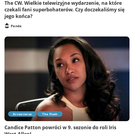
The CW. Wielkie telewizyjne wydarzenie, na które
czekali fani superbohaterów. Czy doczekaliśmy się
jego końca?
Panda
Posted
by
Arrowverse
The Flash
Candice Patton powróci w 9. sezonie do roli Iris
West-Allen!