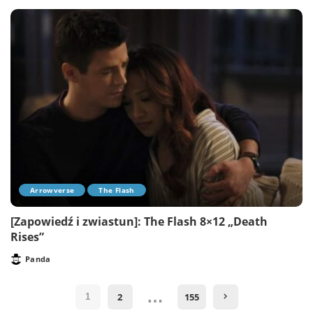
Arrowverse
The Flash
[Zapowiedź i zwiastun]: The Flash 8×12 „Death
Rises”
Panda
Posted
by
…
2
155
1