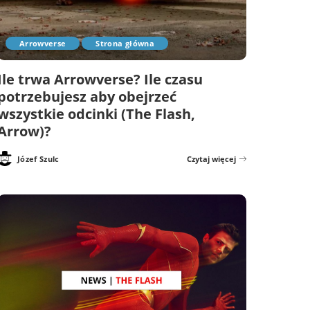
Arrowverse
Strona główna
Ile trwa Arrowverse? Ile czasu
potrzebujesz aby obejrzeć
wszystkie odcinki (The Flash,
Arrow)?
Józef Szulc
Czytaj więcej
Posted
by