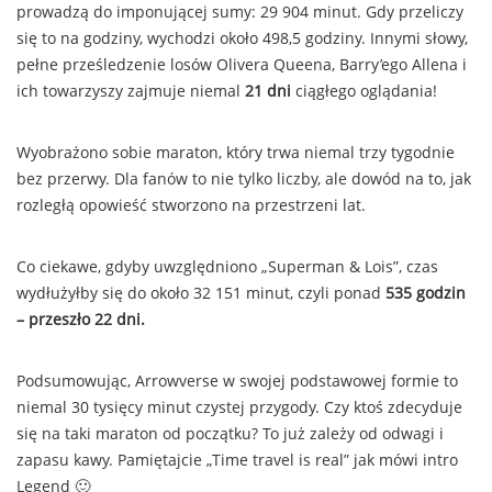
prowadzą do imponującej sumy: 29 904 minut. Gdy przeliczy
się to na godziny, wychodzi około 498,5 godziny. Innymi słowy,
pełne prześledzenie losów Olivera Queena, Barry’ego Allena i
ich towarzyszy zajmuje niemal
21 dni
ciągłego oglądania!
Wyobrażono sobie maraton, który trwa niemal trzy tygodnie
bez przerwy. Dla fanów to nie tylko liczby, ale dowód na to, jak
rozległą opowieść stworzono na przestrzeni lat.
Co ciekawe, gdyby uwzględniono „Superman & Lois”, czas
wydłużyłby się do około 32 151 minut, czyli ponad
535 godzin
– przeszło 22 dni.
Podsumowując, Arrowverse w swojej podstawowej formie to
niemal 30 tysięcy minut czystej przygody. Czy ktoś zdecyduje
się na taki maraton od początku? To już zależy od odwagi i
zapasu kawy. Pamiętajcie „Time travel is real” jak mówi intro
Legend 🙂