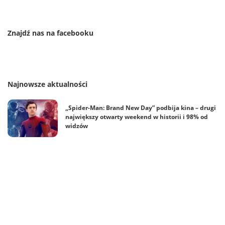
Znajdź nas na facebooku
Najnowsze aktualności
„Spider-Man: Brand New Day” podbija kina – drugi
największy otwarty weekend w historii i 98% od
widzów
Nowy zwiastun „Avengers: Doomsday” już w sieci –
i wraca Steve Rogers!
Adam Tsekhman przyjedzie do Polski! Gary Green
dołącza do gości Fantasy & Magic Con