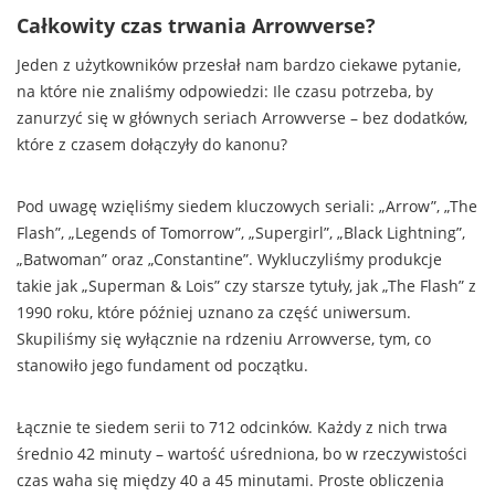
Całkowity czas trwania Arrowverse?
Jeden z użytkowników przesłał nam bardzo ciekawe pytanie,
na które nie znaliśmy odpowiedzi: Ile czasu potrzeba, by
zanurzyć się w głównych seriach Arrowverse – bez dodatków,
które z czasem dołączyły do kanonu?
Pod uwagę wzięliśmy siedem kluczowych seriali: „Arrow”, „The
Flash”, „Legends of Tomorrow”, „Supergirl”, „Black Lightning”,
„Batwoman” oraz „Constantine”. Wykluczyliśmy produkcje
takie jak „Superman & Lois” czy starsze tytuły, jak „The Flash” z
1990 roku, które później uznano za część uniwersum.
Skupiliśmy się wyłącznie na rdzeniu Arrowverse, tym, co
stanowiło jego fundament od początku.
Łącznie te siedem serii to 712 odcinków. Każdy z nich trwa
średnio 42 minuty – wartość uśredniona, bo w rzeczywistości
czas waha się między 40 a 45 minutami. Proste obliczenia