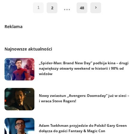
…
2
48
1
Reklama
Najnowsze aktualności
„Spider-Man: Brand New Day” podbija kina – drugi
największy otwarty weekend w historii i 98% od
widzów
Nowy zwiastun „Avengers: Doomsday” już w sieci –
i wraca Steve Rogers!
Adam Tsekhman przyjedzie do Polski! Gary Green
dołącza do gości Fantasy & Magic Con