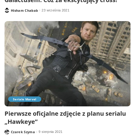
Hisham Chabab
23 września 2021
Posted
by
Seriale Marvel
Pierwsze oficjalne zdjęcie z planu serialu
„Hawkeye”
Czarek Szyma
9 sierpnia 2021
Posted