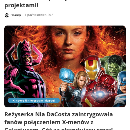
projektami!
Danny
1 października 2021
Posted
by
Kinowe Uniwersum Marvel
Reżyserka Nia DaCosta zaintrygowała
fanów połączeniem X-menów z
Galactusem. Cóż za ekscytujący cross!