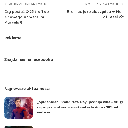
POPRZEDNI ARTYKUŁ
KOLEJNY ARTYKUŁ
Czy postać X-23 trafi do
Brainiac jako złoczyńca w Man
Kinowego Uniwersum
of Steel 2?!
Marvela?!
Reklama
Znajdź nas na facebooku
Najnowsze aktualności
„Spider-Man: Brand New Day” podbija kina – drugi
największy otwarty weekend w historii i 98% od
widzów