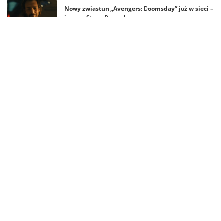
Nowy zwiastun „Avengers: Doomsday” już w sieci –
i wraca Steve Rogers!
Adam Tsekhman przyjedzie do Polski! Gary Green
dołącza do gości Fantasy & Magic Con
Nick Zano i Matt Ryan na Fantasy & Magic Con
2026 – Steel i Constantine razem w Polsce!
Zobacz także