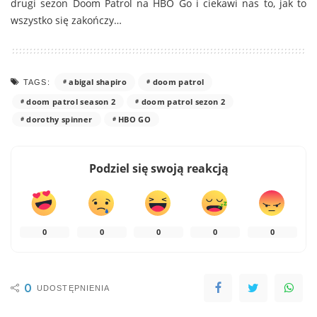
drugi sezon Doom Patrol na HBO Go i ciekawi nas to, jak to
wszystko się zakończy…
abigal shapiro
doom patrol
TAGS:
doom patrol season 2
doom patrol sezon 2
dorothy spinner
HBO GO
Podziel się swoją reakcją
0
0
0
0
0
0
UDOSTĘPNIENIA