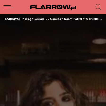
FLARROW.pl
Blog
Seriale DC Comics
Doom Patrol
>
>
>
>
W drugim sezonie Doom Patrol może zabraknąć jednego odcinka z powodu koronawirusa!