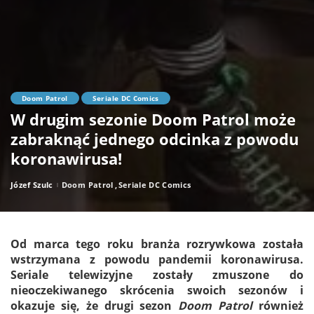
Doom Patrol
Seriale DC Comics
W drugim sezonie Doom Patrol może
zabraknąć jednego odcinka z powodu
koronawirusa!
Józef Szulc
Doom Patrol
Seriale DC Comics
Posted
by
Od marca tego roku branża rozrywkowa została
wstrzymana z powodu pandemii koronawirusa.
Seriale telewizyjne zostały zmuszone do
nieoczekiwanego skrócenia swoich sezonów i
okazuje się, że drugi sezon
Doom Patrol
również