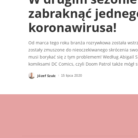
zabraknąć jedneg
koronawirusa!
Od marca tego roku branża rozrywkowa została wstr
zostały zmuszone do nieoczekiwanego skrócenia swoi
musi borykać się z tym problemem! Według Abigail S
komiksami DC Comics, czyli Doom Patrol także mógł 
Józef Szulc
15 lipca 2020
Posted
by