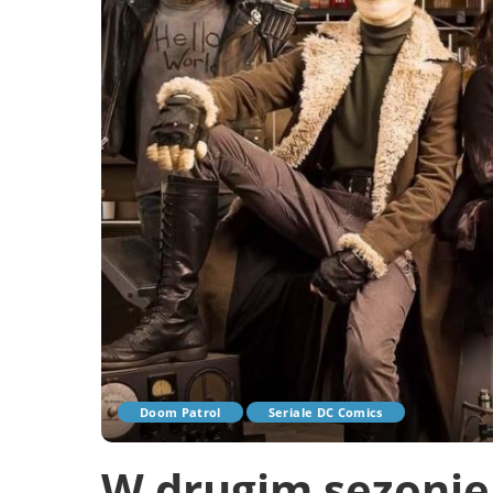
Doom Patrol
Seriale DC Comics
W drugim sezonie