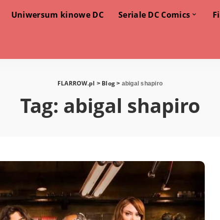
Uniwersum kinowe DC
Seriale DC Comics
F
FLARROW.pl
Blog
>
>
abigal shapiro
Tag:
abigal shapiro