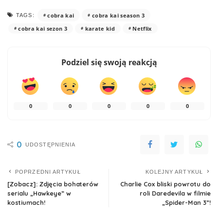
cobra kai
cobra kai season 3
TAGS:
cobra kai sezon 3
karate kid
Netflix
Podziel się swoją reakcją
0
0
0
0
0
0
UDOSTĘPNIENIA
POPRZEDNI ARTYKUŁ
KOLEJNY ARTYKUŁ
[Zobacz]: Zdjęcia bohaterów
Charlie Cox bliski powrotu do
serialu „Hawkeye” w
roli Daredevila w filmie
kostiumach!
„Spider-Man 3”!