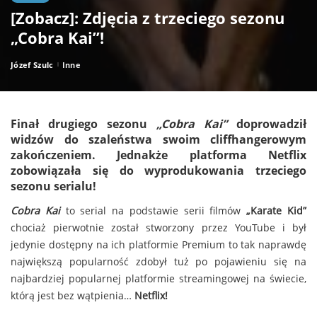
[Zobacz]: Zdjęcia z trzeciego sezonu
„Cobra Kai”!
Józef Szulc
Inne
Posted
by
Finał drugiego sezonu
„Cobra Kai”
doprowadził
widzów do szaleństwa swoim cliffhangerowym
zakończeniem. Jednakże platforma
Netflix
zobowiązała się do wyprodukowania trzeciego
sezonu serialu!
Cobra Kai
to serial na podstawie serii filmów
„Karate Kid”
chociaż pierwotnie został stworzony przez YouTube i był
jedynie dostępny na ich platformie Premium to tak naprawdę
największą popularność zdobył tuż po pojawieniu się na
najbardziej popularnej platformie streamingowej na świecie,
którą jest bez wątpienia…
Netflix!