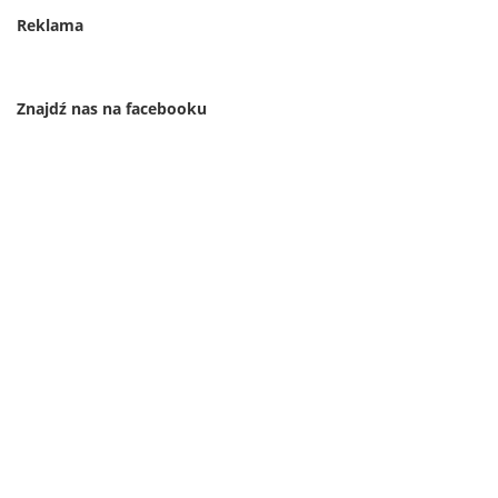
Reklama
Znajdź nas na facebooku
Najnowsze aktualności
„Spider-Man: Brand New Day” podbija kina – drugi
największy otwarty weekend w historii i 98% od
widzów
Nowy zwiastun „Avengers: Doomsday” już w sieci –
i wraca Steve Rogers!