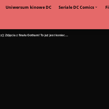
Uniwersum kinowe DC
Seriale DC Comics
F
z]: Zdjęcia z finału Gotham! To już jest koniec…