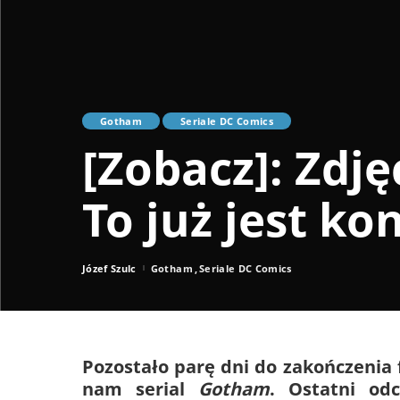
Gotham
Seriale DC Comics
[Zobacz]: Zdję
To już jest ko
Józef Szulc
Gotham
Seriale DC Comics
Posted
by
Pozostało parę dni do zakończenia 
nam serial
Gotham
. Ostatni od