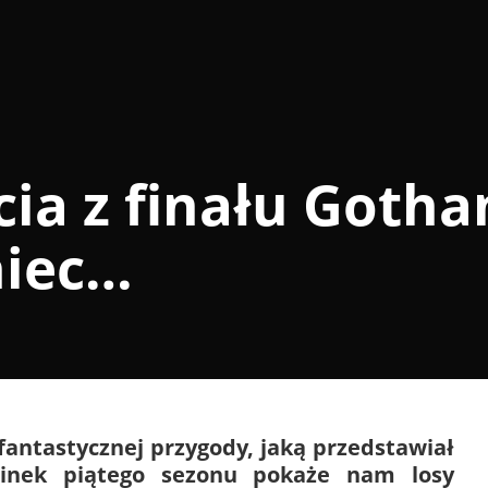
cia z finału Goth
niec…
fantastycznej przygody, jaką przedstawiał
cinek piątego sezonu pokaże nam losy