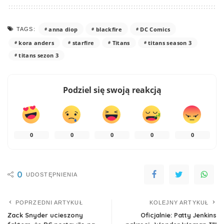
anna diop
blackfire
DC Comics
TAGS:
kora anders
starfire
Titans
titans season 3
titans sezon 3
Podziel się swoją reakcją
0
0
0
0
0
0
UDOSTĘPNIENIA
POPRZEDNI ARTYKUŁ
KOLEJNY ARTYKUŁ
Zack Snyder ucieszony
Oficjalnie: Patty Jenkins