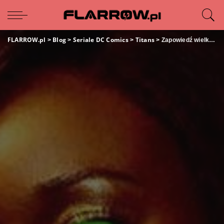
FLARROW.pl
Blog
Seriale DC Comics
Titans
>
>
>
>
Zapowiedź wielkiej opowieści dla Starfire w 3. sezonie „Titans”!