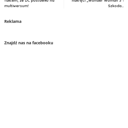
faktem, że DC postawiło na
nakręci „Wonder Woman 3”!
multiwersum!
Szkoda…
Reklama
Znajdź nas na facebooku
Najnowsze aktualności
Nowy zwiastun „Avengers: Doomsday” już w sieci –
i wraca Steve Rogers!
Adam Tsekhman przyjedzie do Polski! Gary Green
dołącza do gości Fantasy & Magic Con