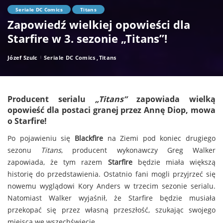
Seriale DC Comics
Titans
Zapowiedź wielkiej opowieści dla
Starfire w 3. sezonie „Titans”!
Józef Szulc
Seriale DC Comics
Titans
Posted
by
Producent serialu
„Titans”
zapowiada wielką
opowieść dla postaci granej przez
Annę Diop,
mowa
o
Starfire!
Po pojawieniu się
Blackfire
na Ziemi pod koniec drugiego
sezonu
Titans
, producent wykonawczy Greg Walker
zapowiada, że tym razem
Starfire
będzie miała większą
historię do przedstawienia. Ostatnio fani mogli przyjrzeć się
nowemu wyglądowi Kory Anders w trzecim sezonie serialu.
Natomiast Walker wyjaśnił, że Starfire będzie musiała
przekopać się przez własną przeszłość, szukając swojego
miejsca we wszechświecie.