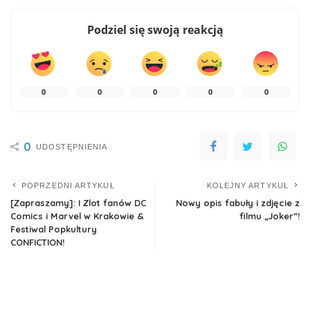
Podziel się swoją reakcją
0
0
0
0
0
0
UDOSTĘPNIENIA
POPRZEDNI ARTYKUŁ
KOLEJNY ARTYKUŁ
[Zapraszamy]: I Zlot fanów DC
Nowy opis fabuły i zdjęcie z
Comics i Marvel w Krakowie &
filmu „Joker”!
Festiwal Popkultury
CONFICTION!