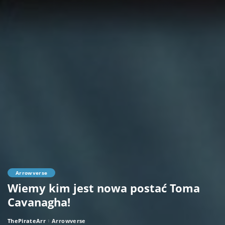
Arrowverse
Wiemy kim jest nowa postać Toma
Cavanagha!
ThePirateArr
Arrowverse
Posted