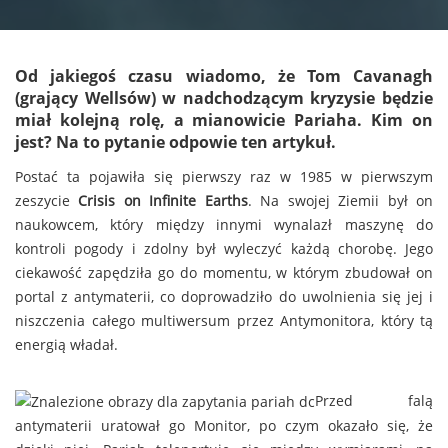
by
Od jakiegoś czasu wiadomo, że
Tom Cavanagh
(grający Wellsów) w nadchodzącym kryzysie będzie
miał kolejną rolę, a mianowicie
Pariaha
. Kim on
jest? Na to pytanie odpowie ten artykuł.
Postać ta pojawiła się pierwszy raz w 1985 w pierwszym
zeszycie
Crisis on Infinite Earths
. Na swojej Ziemii był on
naukowcem, który między innymi wynalazł maszynę do
kontroli pogody i zdolny był wyleczyć każdą chorobę. Jego
ciekawość zapędziła go do momentu, w którym zbudował on
portal z antymaterii, co doprowadziło do uwolnienia się jej i
niszczenia całego multiwersum przez Antymonitora, który tą
energią władał.
Przed falą
antymaterii uratował go Monitor, po czym okazało się, że