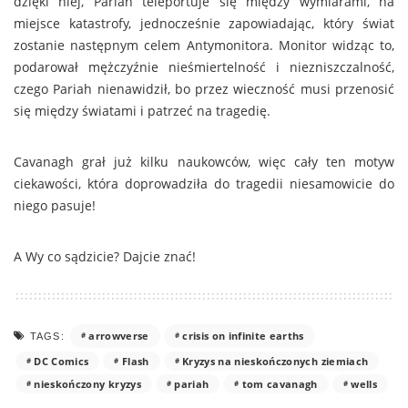
dzięki niej, Pariah teleportuje się między wymiarami, na
miejsce katastrofy, jednocześnie zapowiadając, który świat
zostanie następnym celem Antymonitora. Monitor widząc to,
podarował mężczyźnie nieśmiertelność i niezniszczalność,
czego Pariah nienawidził, bo przez wieczność musi przenosić
się między światami i patrzeć na tragedię.
Cavanagh grał już kilku naukowców, więc cały ten motyw
ciekawości, która doprowadziła do tragedii niesamowicie do
niego pasuje!
A Wy co sądzicie? Dajcie znać!
arrowverse
crisis on infinite earths
TAGS:
DC Comics
Flash
Kryzys na nieskończonych ziemiach
nieskończony kryzys
pariah
tom cavanagh
wells