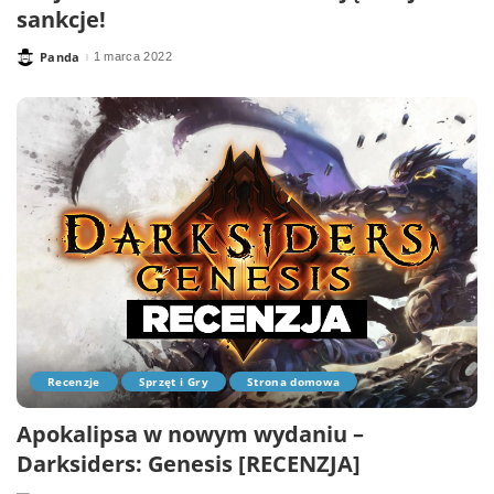
sankcje!
Panda
1 marca 2022
Posted
by
Recenzje
Sprzęt i Gry
Strona domowa
Apokalipsa w nowym wydaniu –
Darksiders: Genesis [RECENZJA]