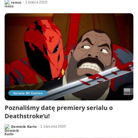
reece
1 marca 2020
Posted
by
Seriale DC Comics
Poznaliśmy datę premiery serialu o
Deathstroke’u!
Dominik Karło
1 stycznia 2020
Posted
by