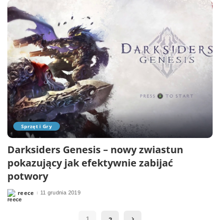
Sprzęt i Gry
Darksiders Genesis – nowy zwiastun
pokazujący jak efektywnie zabijać
potwory
reece
11 grudnia 2019
Posted
by
2
1