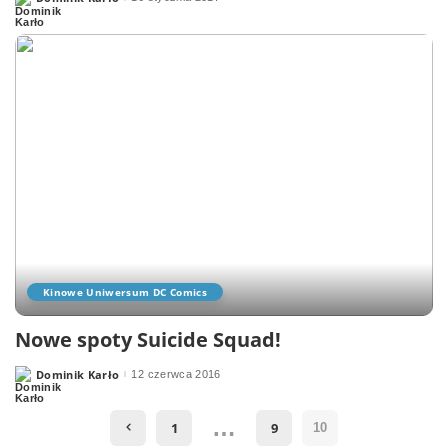
Posted
by
Kinowe Uniwersum DC Comics
Nowe spoty Suicide Squad!
Dominik Karło
12 czerwca 2016
Posted
by
…
1
9
10