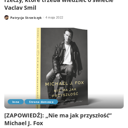
Vaclav Smil
Patrycja Strzelczyk
4 maja 2022
Posted
by
Inne
Strona domowa
[ZAPOWIEDŹ]: „Nie ma jak przyszłość”
Michael J. Fox