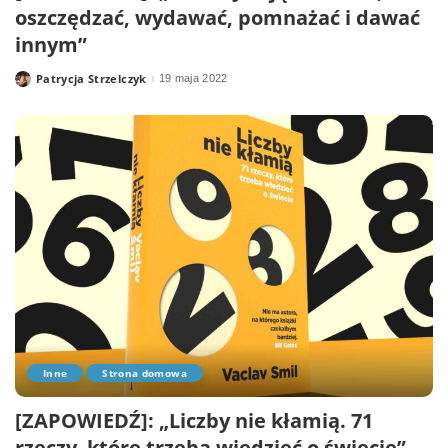
oszczędzać, wydawać, pomnażać i dawać
innym”
Patrycja Strzelczyk
19 maja 2022
Posted
by
Inne
Strona domowa
[ZAPOWIEDŹ]: „Liczby nie kłamią. 71
rzeczy, które trzeba wiedzieć o świecie”