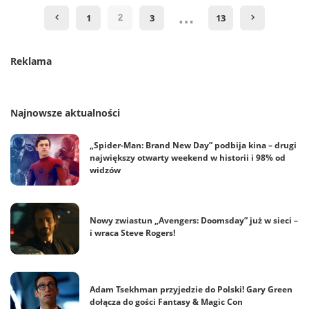
…
1
3
13
2
Reklama
Najnowsze aktualności
„Spider-Man: Brand New Day” podbija kina – drugi
największy otwarty weekend w historii i 98% od
widzów
Nowy zwiastun „Avengers: Doomsday” już w sieci –
i wraca Steve Rogers!
Adam Tsekhman przyjedzie do Polski! Gary Green
dołącza do gości Fantasy & Magic Con