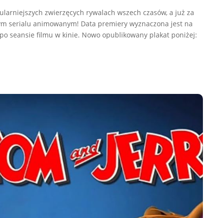
ularniejszych zwierzęcych rywalach wszech czasów, a już za
ym serialu animowanym! Data premiery wyznaczona jest na
 po seansie filmu w kinie. Nowo opublikowany plakat poniżej: