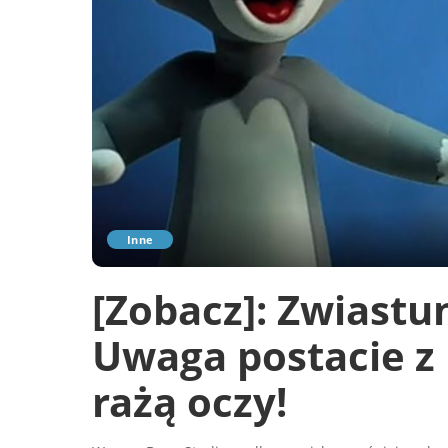
Inne
[Zobacz]: Zwiastun
Uwaga postacie z
rażą oczy!