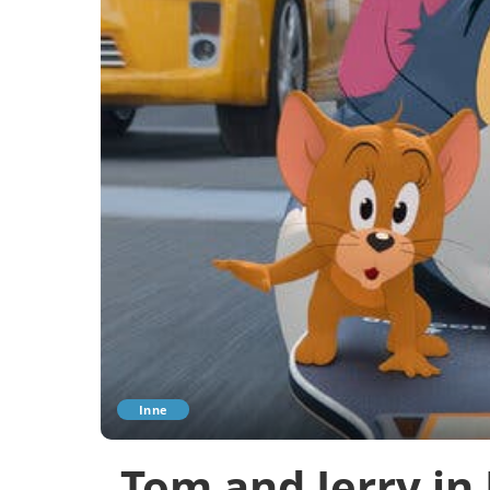
Inne
„Tom and Jerry in