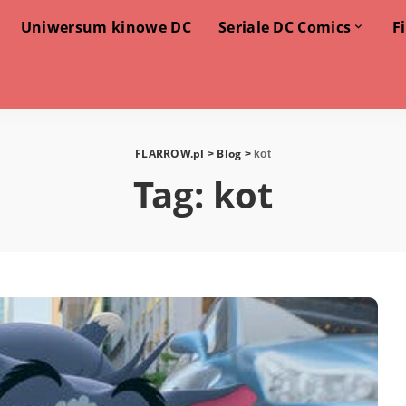
Uniwersum kinowe DC
Seriale DC Comics
F
FLARROW.pl
Blog
>
>
kot
Tag:
kot