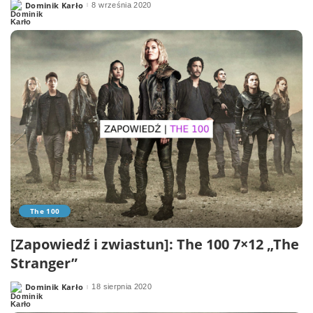
Dominik Karło
8 września 2020
Posted
by
The 100
[Zapowiedź i zwiastun]: The 100 7×12 „The
Stranger”
Dominik Karło
18 sierpnia 2020
Posted
by