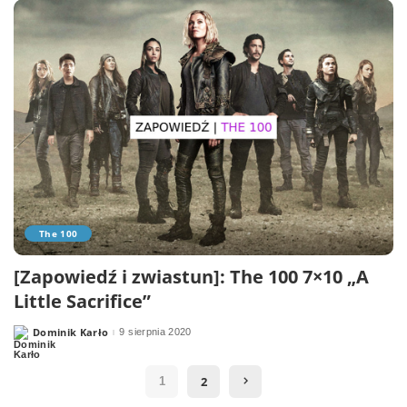
The 100
[Zapowiedź i zwiastun]: The 100 7×10 „A
Little Sacrifice”
Dominik Karło
9 sierpnia 2020
Posted
by
2
1