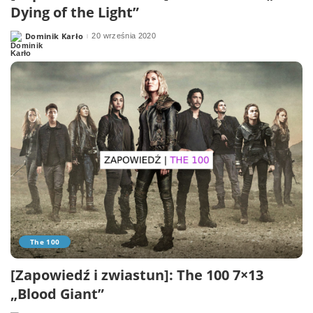
Dying of the Light”
Dominik Karło
20 września 2020
Posted
by
The 100
[Zapowiedź i zwiastun]: The 100 7×13
„Blood Giant”