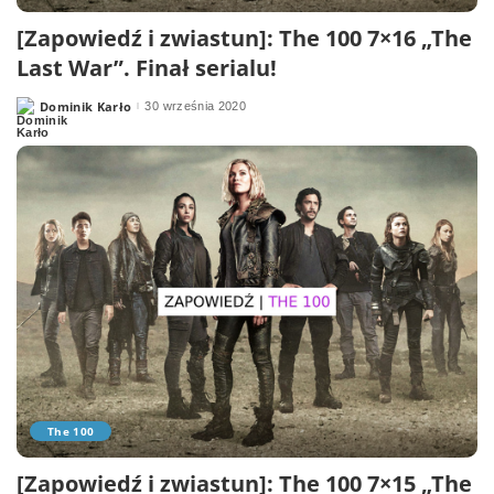
[Zapowiedź i zwiastun]: The 100 7×16 „The
Last War”. Finał serialu!
Dominik Karło
30 września 2020
Posted
by
The 100
[Zapowiedź i zwiastun]: The 100 7×15 „The