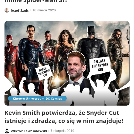
Józef Szulc
18 marca 2020
Posted
by
Kinowe Uniwersum DC Comics
Kevin Smith potwierdza, że Snyder Cut
istnieje i zdradza, co się w nim znajduje!
Wiktor Lewandowski
7 sierpnia 2019
Posted