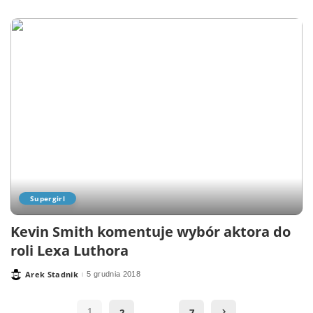
by
Supergirl
Kevin Smith komentuje wybór aktora do
roli Lexa Luthora
Arek Stadnik
5 grudnia 2018
Posted
by
…
2
7
1