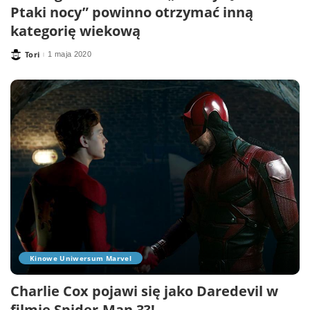
Ptaki nocy” powinno otrzymać inną
kategorię wiekową
Tori
1 maja 2020
Posted
by
Kinowe Uniwersum Marvel
Charlie Cox pojawi się jako Daredevil w
filmie Spider-Man 3?!