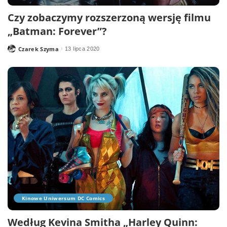
Czy zobaczymy rozszerzoną wersję filmu
„Batman: Forever”?
Czarek Szyma
13 lipca 2020
Posted
by
Kinowe Uniwersum DC Comics
Według Kevina Smitha „Harley Quinn: