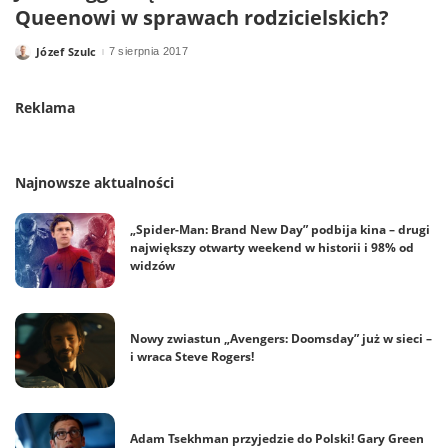
Queenowi w sprawach rodzicielskich?
Józef Szulc
7 sierpnia 2017
Posted
by
Reklama
Najnowsze aktualności
„Spider-Man: Brand New Day” podbija kina – drugi
największy otwarty weekend w historii i 98% od
widzów
Nowy zwiastun „Avengers: Doomsday” już w sieci –
i wraca Steve Rogers!
Adam Tsekhman przyjedzie do Polski! Gary Green