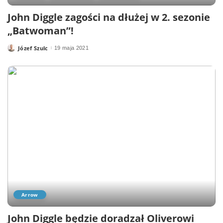
John Diggle zagości na dłużej w 2. sezonie
„Batwoman”!
Józef Szulc
19 maja 2021
Posted
by
Arrow
John Diggle będzie doradzał Oliverowi