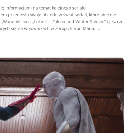
się informacjami na temat kolejnego serialu
 przeniosło swoje historie w świat seriali, które obecnie
 „WandaVision”, „Lokim” i „Falcon and Winter Soldier” i jeszcze
ących się na wojownikach w zbrojach Iron Mana.
...