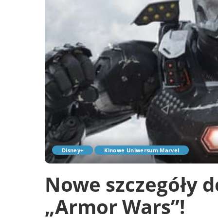
Disney+
Kinowe Uniwersum Marvel
Nowe szczegóły d
„Armor Wars”!