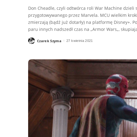
Don Cheadle, czyli odtwórca roli War Machine dzieli 
przygotowywanego przez Marvela. MCU wielkim krokiem
zmierzają (bądź już dotarły) na platformę Disney+. Po
paru innych nadszedł czas na „Armor Wars„, skupiaj
Czarek Szyma
27 kwietnia 2021
Posted
by