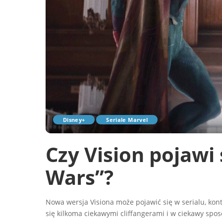
Disney+
Seriale Marvel
Czy Vision pojawi
Wars”?
Nowa wersja Visiona może pojawić się w serialu, kon
się kilkoma ciekawymi cliffangerami i w ciekawy spos