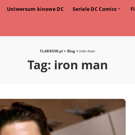
Uniwersum kinowe DC
Seriale DC Comics
F
FLARROW.pl
Blog
>
>
iron man
Tag:
iron man