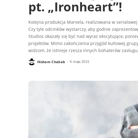
pt. „Ironheart”!
Kolejna produkcja Marvela, realizowana w serialowej
Czy tyle odcinków wystarczy, aby godnie zaprezentow
Studios okazały się być nad wyraz ekscytujące, pon
projektów. Mimo zakończenia przygód kultowej grupy
widzom, że istnieje rzesza innych bohaterów zasług
Hisham Chabab
6 maja 2021
Posted
by