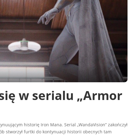
 się w serialu „Armor
tynuującym historię Iron Mana. Serial „WandaVision” zakończył
ób stworzył furtki do kontynuacji historii obecnych tam