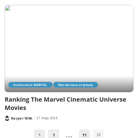
Uniwersum MARVEL
Wyróżnione artykuły
Ranking The Marvel Cinematic Universe
Movies
Kacper Wilk
17 maja 2016
Posted
by
…
1
11
12