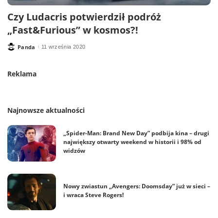
Czy Ludacris potwierdził podróż
„Fast&Furious” w kosmos?!
Panda
11 września 2020
Posted
by
Reklama
Najnowsze aktualności
„Spider-Man: Brand New Day” podbija kina – drugi
największy otwarty weekend w historii i 98% od
widzów
Nowy zwiastun „Avengers: Doomsday” już w sieci –
i wraca Steve Rogers!