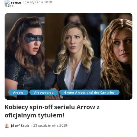
reece
14 stycznia 2020
Posted
by
Arrow
Arrowverse
Green Arrow and the Canaries
Kobiecy spin-off serialu Arrow z
oficjalnym tytułem!
Józef Szulc
23 października 2019
Posted
by