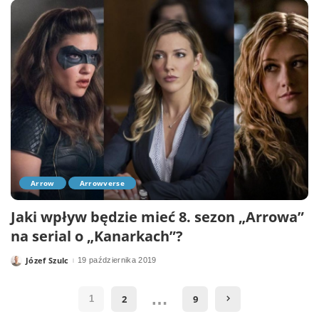
Arrow
Arrowverse
Jaki wpływ będzie mieć 8. sezon „Arrowa”
na serial o „Kanarkach”?
Józef Szulc
19 października 2019
Posted
by
…
2
9
1