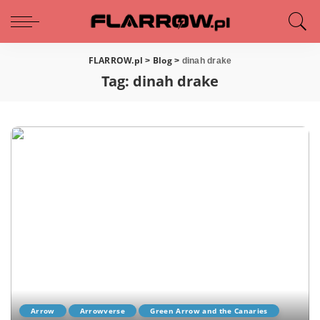
FLARROW.pl
Blog
>
>
dinah drake
Tag:
dinah drake
Arrow
Arrowverse
Green Arrow and the Canaries