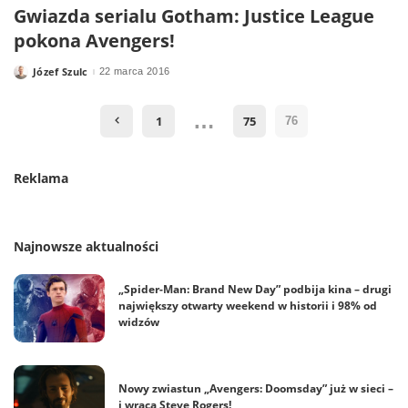
Gwiazda serialu Gotham: Justice League
pokona Avengers!
Józef Szulc
22 marca 2016
Posted
by
…
1
75
76
Reklama
Najnowsze aktualności
„Spider-Man: Brand New Day” podbija kina – drugi
największy otwarty weekend w historii i 98% od
widzów
Nowy zwiastun „Avengers: Doomsday” już w sieci –
i wraca Steve Rogers!