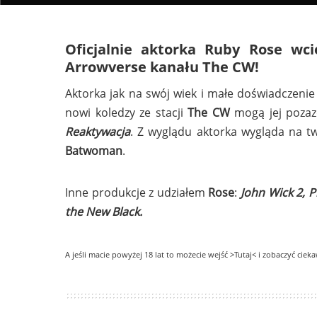
Oficjalnie aktorka
Ruby Rose
wcie
Arrowverse
kanału
The CW!
Aktorka jak na swój wiek i małe doświadczenie
nowi koledzy ze stacji
The CW
mogą jej pozazd
Reaktywacja
. Z wyglądu aktorka wygląda na t
Batwoman
.
Inne produkcje z udziałem
Rose
:
John Wick 2, Pi
the New Black.
A jeśli macie powyżej 18 lat to możecie wejść >Tutaj< i zobaczyć cieka