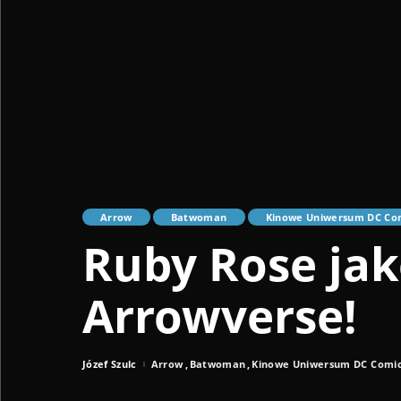
Arrow
Batwoman
Kinowe Uniwersum DC Co
Ruby Rose ja
Arrowverse!
Józef Szulc
Arrow
Batwoman
Kinowe Uniwersum DC Comi
Posted
by