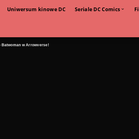
Uniwersum kinowe DC
Seriale DC Comics
F
o Batwoman w Arrowverse!