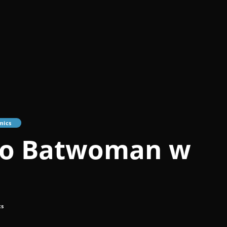
mics
ko Batwoman w
cs