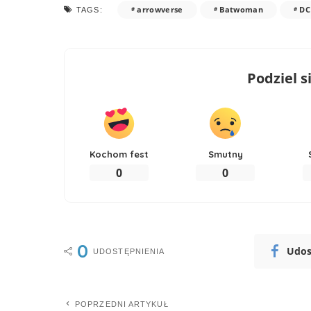
arrowverse
Batwoman
DC
TAGS:
Podziel s
Kochom fest
Smutny
0
0
0
Udos
UDOSTĘPNIENIA
POPRZEDNI ARTYKUŁ