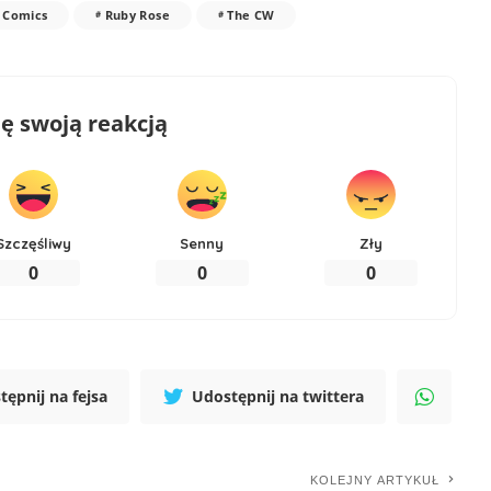
 Comics
Ruby Rose
The CW
ię swoją reakcją
Szczęśliwy
Senny
Zły
0
0
0
tępnij na fejsa
Udostępnij na twittera
KOLEJNY ARTYKUŁ