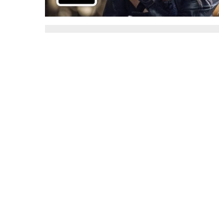
Arrow
DC Comics
Flash
TAGS:
Reserve Flash
Podziel s