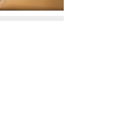
Killer Frost
Legends of Tomorrow
ię swoją reakcją