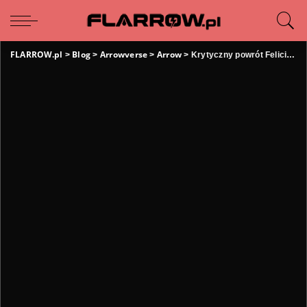
FLARROW.pl
Blog
Arrowverse
Arrow
>
>
>
>
Krytyczny powrót Felicity Smoak w finale serialu Arrow!