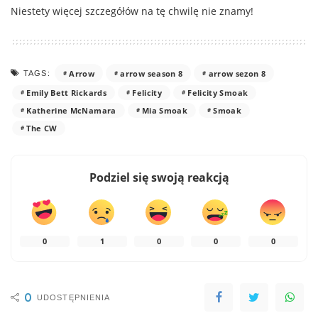
Niestety więcej szczegółów na tę chwilę nie znamy!
Arrow
arrow season 8
arrow sezon 8
TAGS:
Emily Bett Rickards
Felicity
Felicity Smoak
Katherine McNamara
Mia Smoak
Smoak
The CW
Podziel się swoją reakcją
0
1
0
0
0
0
UDOSTĘPNIENIA