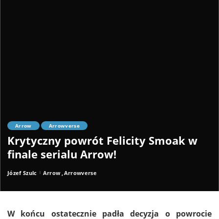
Arrow
Arrowverse
Krytyczny powrót Felicity Smoak w
finale serialu Arrow!
Józef Szulc
Arrow
Arrowverse
Posted
by
W końcu ostatecznie padła decyzja o powrocie