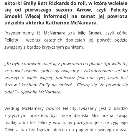
aktorki
Emily Bett Rickards
do roli, w którą wcielała
się od pierwszego sezonu
Arrow
, czyli
Felicity
Smoak!
Więcej informacji na temat jej powrotu
udzieliła aktorka
Katherine McNamara
.
Przypominamy, iż
McNamara
gra
Mię Smoak
, czyli córkę
Felicity
i według ostatnich doniesień jej powrót będzie
związany z bardzo krytycznym punktem.
„To było cudownie mieć ją z powrotem na planie. Sprawiło to,
że nawet aspekt społeczny związany z zakończeniem serialu
znaczył o wiele więcej, ponieważ jest ona tym, czym jest
Arrow i kocham Emily na śmierć… Cieszę się, że powrót się
udał.” – ujawniła McNamara.
Według McNamary powrót Felicity związany jest z bardzo
krytycznym punktem, być może dorosła Mia pozna swoją
matkę, albo też Felicity wraca, by pożegnać jeszcze żyjącego
Olivera lub też będzie obecna na pogrzebie swojego męża.