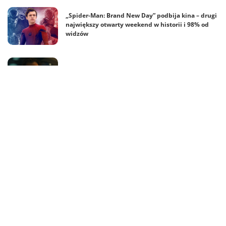
„Spider-Man: Brand New Day” podbija kina – drugi
największy otwarty weekend w historii i 98% od
widzów
Nowy zwiastun „Avengers: Doomsday” już w sieci –
i wraca Steve Rogers!
Adam Tsekhman przyjedzie do Polski! Gary Green
dołącza do gości Fantasy & Magic Con
Nick Zano i Matt Ryan na Fantasy & Magic Con
2026 – Steel i Constantine razem w Polsce!