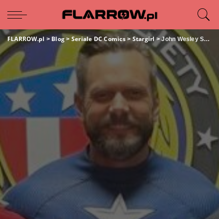
FLARROW.pl
Blog
Seriale DC Comics
Stargirl
>
>
>
>
John Wesley Shipp udostępnił zdjęcie starej ekipy JSA w serialu „Stargirl”. Wielki powrót Jaya Garricka!