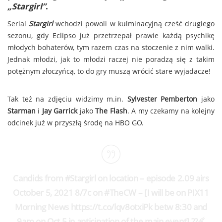
„Stargirl”
.
Serial
Stargirl
wchodzi powoli w kulminacyjną cześć drugiego
sezonu, gdy Eclipso już przetrzepał prawie każdą psychikę
młodych bohaterów, tym razem czas na stoczenie z nim walki.
Jednak młodzi, jak to młodzi raczej nie poradzą się z takim
potężnym złoczyńcą, to do gry muszą wrócić stare wyjadacze!
Tak też na zdjęciu widzimy m.in.
Sylvester Pemberton
jako
Starman
i
Jay Garrick
jako
The Flash
. A my czekamy na kolejny
odcinek już w przyszłą środę na HBO GO.
Candids from #Stargirl on location – episode 2.09 airs
October 5, 2021 8/7c on #TheCW – [I will be on PIX11
Morning News https://t.co/lqv8otxiPk betw 8:30 and
9am on Oct 5 in anticipation of the main event] ??☄️