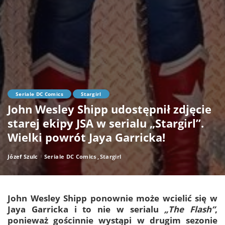
Seriale DC Comics
Stargirl
John Wesley Shipp udostępnił zdjęcie
starej ekipy JSA w serialu „Stargirl”.
Wielki powrót Jaya Garricka!
Józef Szulc
Seriale DC Comics
Stargirl
Posted
by
John Wesley Shipp
ponownie może wcielić się w
Jaya Garricka
i to nie w serialu
„The Flash”
,
ponieważ gościnnie wystąpi w drugim sezonie