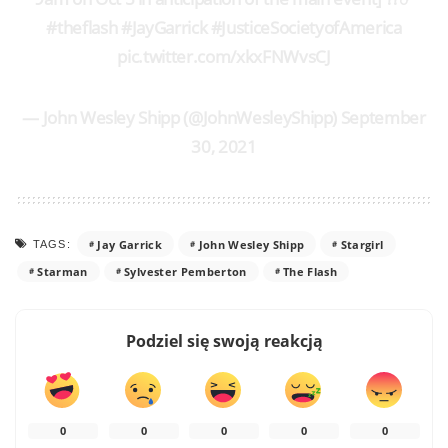
#theflash #JayGarrick #JusticeSocietyofAmerica
pic.twitter.com/xkxFNWvsCJ
— John Wesley Shipp (@JohnWesleyShipp) September
30, 2021
Jay Garrick
John Wesley Shipp
Stargirl
TAGS:
Starman
Sylvester Pemberton
The Flash
Podziel się swoją reakcją
0
0
0
0
0