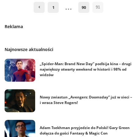
…
1
90
91
Reklama
Najnowsze aktualności
„Spider-Man: Brand New Day” podbija kina – drugi
największy otwarty weekend w historii i 98% od
widzów
Nowy zwiastun „Avengers: Doomsday” już w sieci –
i wraca Steve Rogers!
Adam Tsekhman przyjedzie do Polski! Gary Green
dołącza do gości Fantasy & Magic Con