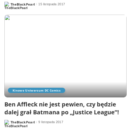
TheBlackPearl
15 listopada 2017
Posted
by
Kinowe Uniwersum DC Comics
Ben Affleck nie jest pewien, czy będzie
dalej grał Batmana po „Justice League”!
TheBlackPearl
9 listopada 2017
Posted
by